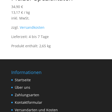
34,90
€
13,17
€
/
kg
inkl. MwSt.
zzgl.
Versandkosten
Lieferzeit: 4 bis 7 Tage
Produkt enthält: 2,65
kg
Informationen
Startseite
Über uns
Zahlungsarten
Kontaktformular
Versandarten und Kosten