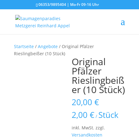
06353/9895404 | Mo-Fr 09-16 Uhr
Startseite
/
Angebote
/ Original Pfälzer
Rieslingbeißer (10 Stück)
Original
Pfälzer
Rieslingbeiß
er (10 Stück)
20,00
€
2,00
€
Stück
/
inkl. MwSt.
zzgl.
Versandkosten