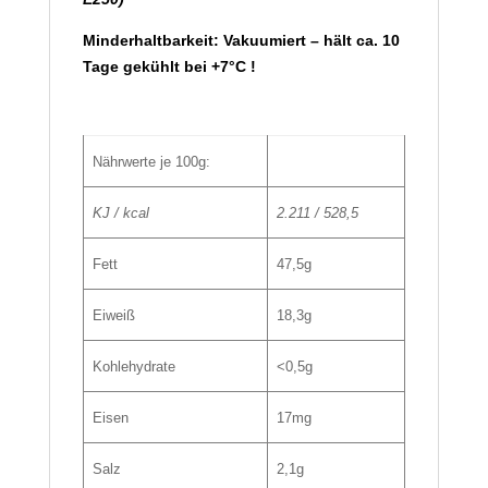
Minderhaltbarkeit: Vakuumiert – hält ca. 10
Tage gekühlt bei +7°C !
Nährwerte je 100g:
KJ / kcal
2.211 / 528,5
Fett
47,5g
Eiweiß
18,3g
Kohlehydrate
<0,5g
Eisen
17mg
Salz
2,1g