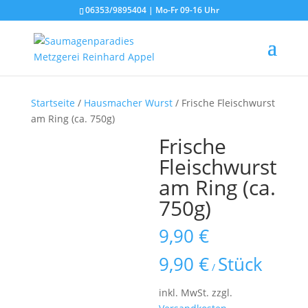
06353/9895404 | Mo-Fr 09-16 Uhr
Startseite
/
Hausmacher Wurst
/ Frische Fleischwurst
am Ring (ca. 750g)
Frische
Fleischwurst
am Ring (ca.
750g)
9,90
€
9,90
€
Stück
/
inkl. MwSt.
zzgl.